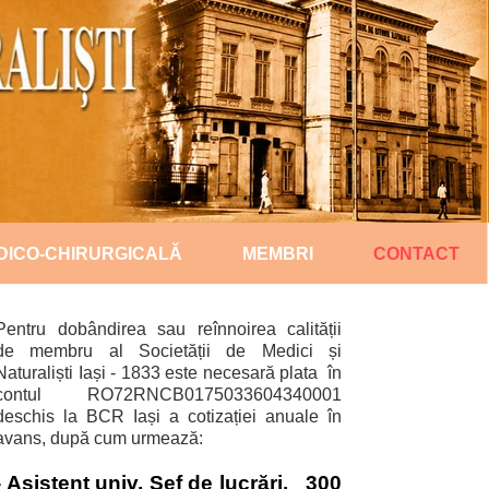
DICO-CHIRURGICALĂ
MEMBRI
CONTACT
Pentru dobândirea sau reînnoirea calității
de membru al Societății de Medici și
Naturaliști Iași - 1833 este necesară plata în
contul RO72RNCB0175033604340001
deschis la BCR Iași a cotizației anuale în
avans, după cum urmează:
- Asistent univ, Șef de lucrări, 300