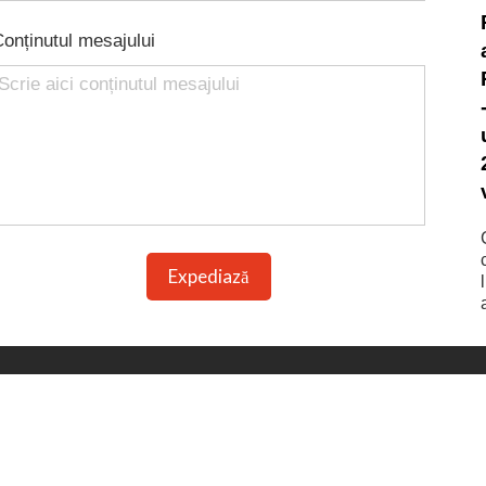
2022
onținutul mesajului
2024
2025
2026
Expediază