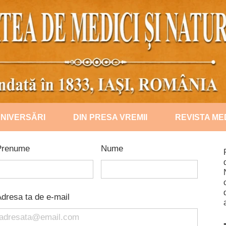
NIVERSĂRI
DIN PRESA VREMII
REVISTA ME
2018
Prenume
Nume
2019
2020
dresa ta de e-mail
2021