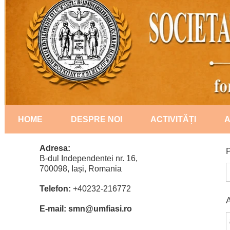
HOME
DESPRE NOI
ACTIVITĂȚI
A
Statut
2018
Adresa:
B-dul Independentei nr. 16,
700098, Iași, Romania
Conducere
2019
Telefon:
+40232-216772
Președinți
2020
A
E-mail: smn@umfiasi.ro
Priorități naționale
2021