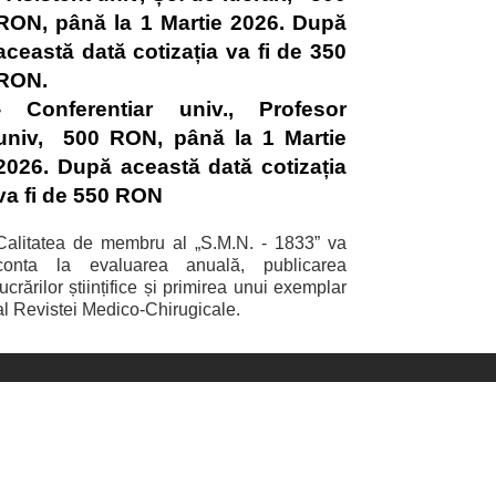
RON, p
â
n
ă
la 1 Martie 2026. După
această dată cotizația va fi de 350
RON.
- Conferentiar univ., Profesor
univ, 500 RON, p
â
n
ă
la 1 Martie
2026. După această dată cotizația
va fi de 550 RON
Calitatea de membru al „S.M.N. - 1833” va
conta la evaluarea anuală, publicarea
lucrărilor științifice și primirea unui exemplar
al Revistei Medico-Chirugicale.