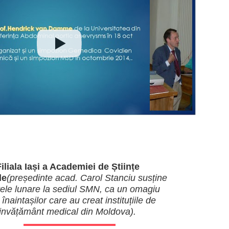
iliala Iași a Academiei de Științe
le
(președinte acad. Carol Stanciu susține
țele lunare la sediul SMN, ca un omagiu
înaintașilor care au creat instituțiile de
invățământ medical din Moldova).