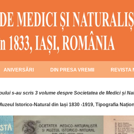
ANIVERSĂRI
DIN PRESA VREMII
REVISTA
2020
pului s-au scris 3 volume despre Societatea de Medici și Natur
2021
eul Istorico-Natural din Iași 1830 -1919, Tipografia Națion
2022