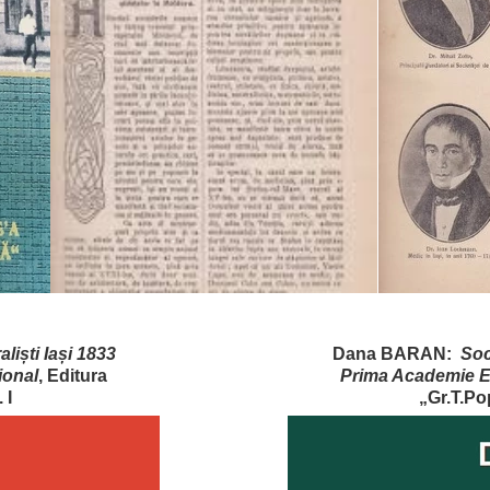
liști Iași 1833
Dana BARAN:
Soc
ional
, Editura
Prima Academie Eu
 I
„Gr.T.Pop