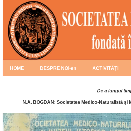
HOME
DESPRE NOI-en
ACTIVITĂȚI
Statut-en
2018
De a lungul tim
Conducere
2019
N.A. BOGDAN: Societatea Medico-Naturalistă și Muz
Președinți
2020
Priorități naționale
2021